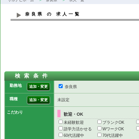
サポナビホーム
奈良県
求人一覧
奈良県 の 求人一覧
検索条件
勤務地
追加・変更
奈良県
職種
未設定
追加・変更
こだわり
歓迎・OK
未経験歓迎
ブランクOK
語学力活かせる
WワークOK
60代活躍中
70代活躍中