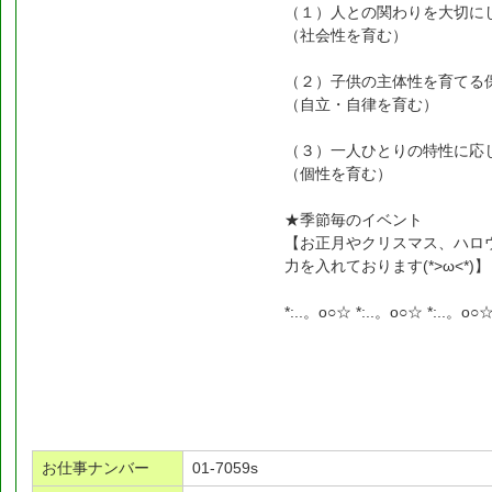
（１）人との関わりを大切に
（社会性を育む）
（２）子供の主体性を育てる
（自立・自律を育む）
（３）一人ひとりの特性に応
（個性を育む）
★季節毎のイベント
【お正月やクリスマス、ハロ
力を入れております(*>ω<*)】
*:..。o○☆ *:..。o○☆ *:..。o○☆ 
お仕事ナンバー
01-7059s