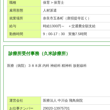
職種
保育 > 保育士
雇用形態
人材派遣
就業場所
奈良市五条町（唐招提寺近く）
給与
時給1300円～ ＋交通費全額支給
勤務時間
9：00-17：30 実働7.5時間
診療所受付事務（久米診療所）
医療（病院）３８８床 内科 神経科 精神科 放射線科
運営会社
医療法人 中川会 飛鳥病院
お仕事ナンバー
29020-13975701