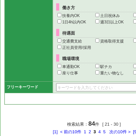
働き方
扶養内OK
土日祝休み
1日4h以内OK
週3日以上OK
待遇面
交通費支給
資格取得支援
正社員登用/採用
職場環境
車通勤OK
駅チカ
座り仕事
重たい物なし
フリーキーワード
84
検索結果：
件
[ 21 - 30 ]
[1]
< 前の10件
1
2
3
4
5
次の10件 >
[