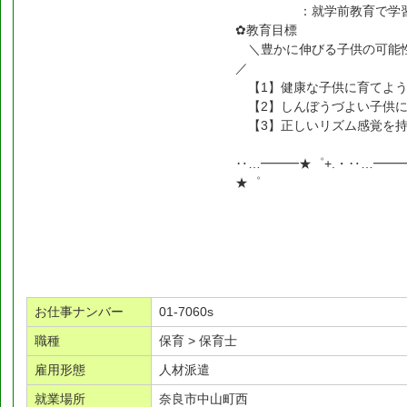
：就学前教育で学習の
✿教育目標
＼豊かに伸びる子供の可能性
／
【1】健康な子供に育てよ
【2】しんぼうづよい子供
【3】正しいリズム感覚を持
‥…━━━★゜+.・‥…━━
★゜
お仕事ナンバー
01-7060s
職種
保育 > 保育士
雇用形態
人材派遣
就業場所
奈良市中山町西