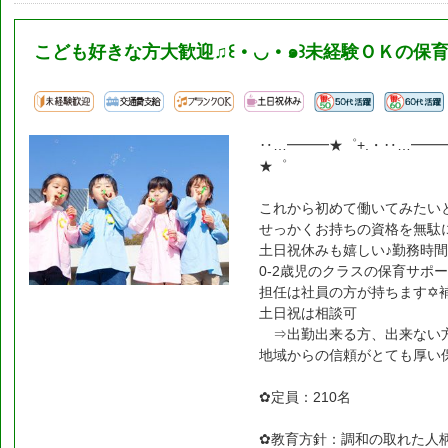
こども好きな方大歓迎♫꒰・◡・๑꒱未経験ＯＫの保
‥…━━━★゜+.・‥…━━
★゜
これから初めて働いてみたい
せっかくお持ちの資格を無駄
土日祝休みも嬉しい♪勤務時
担任は社員の方が持ちます✡
土日祝は相談可
⇒出勤出来る方、出来ない
地域からの信頼がとても厚い
✿定員：210名
✿教育方針：調和の取れた人