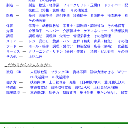
製造
—
製造・物流・軽作業
フォークリフト・玉掛け
ドライバー・配
技能工（溶接・旋盤 他）
その他製造
医療
—
受付
医療事務
調剤事務
診療助手
看護助手
検査助手
看
その他医療
保育
—
保育士
幼稚園教諭
栄養士・調理師・調理補助
その他保育
介護
—
介護助手
ヘルパー
介護福祉士
ケアマネジャー
生活相談員
調理
—
調理補助
調理師
栄養士
管理栄養士
その他調理
ストア
—
レジ
品出し
惣菜・パン
生鮮（精肉・青果・鮮魚）
その他
フード
—
ホール・接客
調理・盛付け
和装配膳
店長（候補）
食品販
サービス
—
クリーニング・リネン（受付・作業）
清掃・ビル管理
その他
その他
—
上記以外
こだわりから求人をさがす
歓迎・OK
—
未経験歓迎
ブランクOK
資格不問
語学力活かせる
Wワー
60代活躍中
70代活躍中
働き方
—
扶養内OK
土日祝休み
短期
1日4h以内OK
週3日以上OK
待遇面
—
交通費支給
資格取得支援
週払いOK
正社員登用/採用
職場環境
—
車通勤OK
駅チカ
制服貸与
座り仕事
重たい物なし
残業