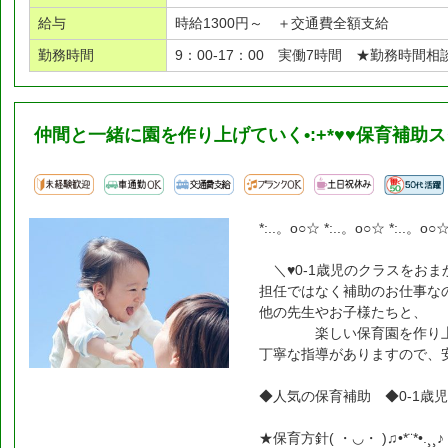
給与
時給1300円～ ＋交通費全額支給
勤務時間
9：00-17：00 実働7時間 ★勤務時間相
仲間と一緒に園を作り上げていく•:+*♥♥保育補助スタ
*:..。o○☆ *:..。o○☆ *:..。o○☆ 
＼♥0-1歳児のクラスをおま
担任ではなく補助のお仕事な
他の先生やお子様たちと、
楽しい保育園を作り上げ
丁寧な指導がありますので、
◆人気の保育補助 ◆0-1歳児
★保育方針( ・◡・ )♫•*¨*•.¸¸♪