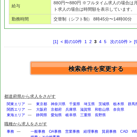
880円〜880円 ※フルタイム求人の場合
給与
ト求人の場合は時間額を表示しています。
勤務時間
交替制（シフト制） 8時45分〜14時00分
[1]
< 前の10件
1
2
3
4
5
次の10件 >
[
検索条件を変更する
都道府県から求人をさがす
関東エリア
—
東京都
神奈川県
千葉県
埼玉県
茨城県
栃木県
群馬
関西エリア
—
大阪府
京都府
兵庫県
滋賀県
和歌山県
奈良県
東海エリア
—
静岡県
愛知県
岐阜県
三重県
長野県
職種から求人をさがす
事務
—
一般事務
OA事務
営業事務
経理事務
貿易事務
CAD
W
総務・その他事務